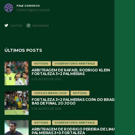
FALE CONOSCO
CONTATO@3VV.COM.BR
TWITTER
INSTAGRAM
ÚLTIMOS POSTS
NOTÍCIAS
OSSERVATORIO ARBITRALE
ARBITRAGEM DE RAFAEL RODRIGO KLEIN
FORTALEZA 3×2 PALMEIRAS
6 DE AGOSTO DE 2026
COPA DO BRASIL 2026
NOTÍCIAS
FORTALEZA 3×2 PALMEIRAS COPA DO BRASIL 2026
8AS DE FINAL 2O JOGO
6 DE AGOSTO DE 2026
NOTÍCIAS
OSSERVATORIO ARBITRALE
ARBITRAGEM DE RODRIGO PEREIRA DE LIMA
PALMEIRAS 3×0 FORTALEZA