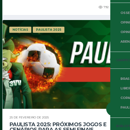
792
114
OSSE
OPIN
NOTÍCIAS
PAULISTA 2025
OPIN
AREN
CAMPE
BRAS
LIBE
COPA
PAUL
25 DE FEVEREIRO DE 2025
PAULISTA 2025: PRÓXIMOS JOGOS E
BIBLIO
CENÁRIOS PARA AS SEMI FINAIS