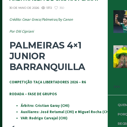
1372
350
30 DE MAIO DE 2026
Crédito: Cesar Greco/Palmeiras/by Canon
Por Oiti Cipriani
PALMEIRAS 4×1
JUNIOR
BARRANQUILLA
COMPETIÇÃO TAÇA LIBERTADORES 2026 – R6
3VV
RODADA – FASE DE GRUPOS
QUE
Árbitro: Cristian Garay (CHI)
Auxiliares: José Retamal (CHI) e Miguel Rocha (CHI)
PORQ
VAR: Rodrigo Carvajal (CHI)
REGR