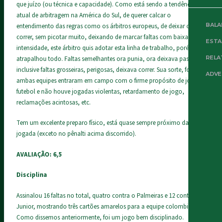
que juízo (ou técnica e capacidade). Como está sendo a tendência
atual de arbitragem na América do Sul, de querer calcar o
BALA
entendimento das regras como os árbitros europeus, de deixar o jogo
correr, sem picotar muito, deixando de marcar faltas com baixa
EST
intensidade, este árbitro quis adotar esta linha de trabalho, porém, se
RELA
atrapalhou todo. Faltas semelhantes ora punia, ora deixava passar,
inclusive faltas grosseiras, perigosas, deixava correr. Sua sorte, foi que
ADVE
ambas equipes entraram em campo com o firme propósito de jogar
futebol e não houve jogadas violentas, retardamento de jogo,
reclamações acintosas, etc.
Tem um excelente preparo físico, está quase sempre próximo da
jogada (exceto no pênalti acima discorrido).
AVALIAÇÃO: 6,5
Disciplina
Assinalou 16 faltas no total, quatro contra o Palmeiras e 12 contra o
Junior, mostrando três cartões amarelos para a equipe colombiana.
Como dissemos anteriormente, foi um jogo bem disciplinado.