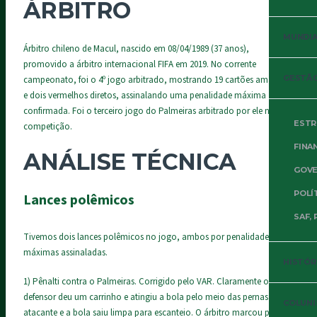
ÁRBITRO
MUNDIAL
Árbitro chileno de Macul, nascido em 08/04/1989 (37 anos),
promovido a árbitro internacional FIFA em 2019. No corrente
GESTÃO
campeonato, foi o 4º jogo arbitrado, mostrando 19 cartões amarelos
e dois vermelhos diretos, assinalando uma penalidade máxima
confirmada. Foi o terceiro jogo do Palmeiras arbitrado por ele nesta
ESTR
competição.
FINA
ANÁLISE TÉCNICA
GOVE
POLÍ
Lances polêmicos
SAF, 
Tivemos dois lances polêmicos no jogo, ambos por penalidades
máximas assinaladas.
HISTÓR
1) Pênalti contra o Palmeiras. Corrigido pelo VAR. Claramente o
defensor deu um carrinho e atingiu a bola pelo meio das pernas do
COLUNI
atacante e a bola saiu limpa para escanteio. O árbitro marcou pênalti.