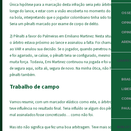
Única hipótese para a marcação desta infração seria pelo árbitro estar
longe do lance, e estar com a visão encoberta no momento do toque
OSSE
na bola, interpretando que o jogador colombiano tinha sido tocado.
OPIN
Seria um pênalti marcado por exame de corpo de delito.
OPIN
2) Pênalti a favor do Palmeiras em Emiliano Martinez. Nesta situação
AREN
o árbitro estava próximo ao lance e assinalou a falta. Foi chamado
ao VAR e anulou sua decisão. Se o jogador, quando penetrou na área
e foi agarrado, se caísse, o pênalti teria se configurado, mesmo sem
CAMPE
muita força. Todavia, Emi Martinez continuou na jogada e foi um tal
de segura aqui, solta ali, segura de novo. Na minha ótica, não houve
pênalti também.
BRAS
Trabalho de campo
LIBE
COPA
Vamos resumir, com um marcador elástico como este, o árbitro não
teve influência no resultado final. Teria influído se algum dos pênaltis
PAUL
mal assinalados fosse concretizado… como não foi.
Mas isto não significa que fez uma boa arbitragem. Teve mais sorte
BIBLIO