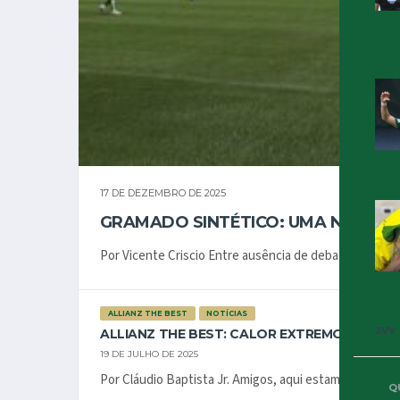
17 DE DEZEMBRO DE 2025
GRAMADO SINTÉTICO: UMA NARRAT
Por Vicente Criscio Entre ausência de debate no Conse
ALLIANZ THE BEST
NOTÍCIAS
3VV
ALLIANZ THE BEST: CALOR EXTREMO!
19 DE JULHO DE 2025
Por Cláudio Baptista Jr. Amigos, aqui estamos no pós 
Q