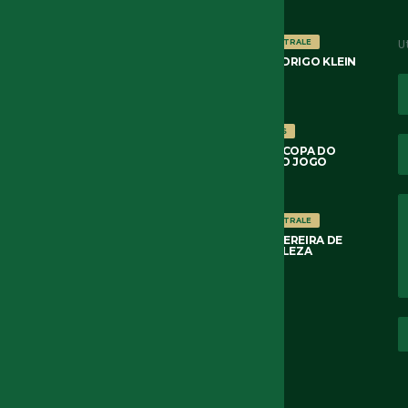
U
NOTÍCIAS
OSSERVATORIO ARBITRALE
ARBITRAGEM DE RAFAEL RODRIGO KLEIN
FORTALEZA 3×2 PALMEIRAS
6 DE AGOSTO DE 2026
COPA DO BRASIL 2026
NOTÍCIAS
FORTALEZA 3×2 PALMEIRAS COPA DO
BRASIL 2026 8AS DE FINAL 2O JOGO
6 DE AGOSTO DE 2026
NOTÍCIAS
OSSERVATORIO ARBITRALE
ARBITRAGEM DE RODRIGO PEREIRA DE
LIMA PALMEIRAS 3×0 FORTALEZA
3 DE AGOSTO DE 2026