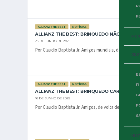
P
R
ALLIANZ THE BEST
NOTÍCIAS
ALLIANZ THE BEST: BRINQUEDO NÃO TÃO C
MUND
23 DE JUNHO DE 2025
Por Claudio Baptista Jr. Amigos mundiais, dando con
GES
E
ALLIANZ THE BEST
NOTÍCIAS
F
ALLIANZ THE BEST: BRINQUEDO CARO
G
16 DE JUNHO DE 2025
P
Por Claudio Baptista Jr. Amigos, de volta depois de um
SA
HIS