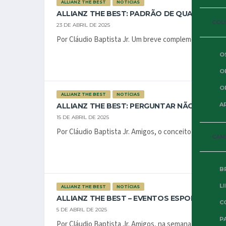
ALLIANZ THE BEST
NOTÍCIAS
ALLIANZ THE BEST: PADRÃO DE QUALIDADE II
COL
23 DE ABRIL DE 2025
Por Cláudio Baptista Jr. Um breve complemento à colun
O
O
O
ALLIANZ THE BEST
NOTÍCIAS
A
ALLIANZ THE BEST: PERGUNTAR NÃO OFEND
15 DE ABRIL DE 2025
Por Cláudio Baptista Jr. Amigos, o conceito dessa colun
CAM
B
L
ALLIANZ THE BEST
NOTÍCIAS
ALLIANZ THE BEST – EVENTOS ESPORTIVOS 
C
5 DE ABRIL DE 2025
P
Por Cláudio Baptista Jr. Amigos, na semana passada e