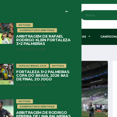
NOTÍCIAS
OSSERVATORIO ARBITRALE
ARBITRAGEM DE RAFAEL
STÃO & POLÍTICA
HISTÓRIA
COLUNISTAS
CAMPEON
RODRIGO KLEIN FORTALEZA
3×2 PALMEIRAS
6 DE AGOSTO DE 2026
COPA DO BRASIL 2026
NOTÍCIAS
FORTALEZA 3×2 PALMEIRAS
COPA DO BRASIL 2026 8AS
DE FINAL 2O JOGO
6 DE AGOSTO DE 2026
NOTÍCIAS
OSSERVATORIO ARBITRALE
ARBITRAGEM DE RODRIGO
PEREIRA DE LIMA PALMEIRAS