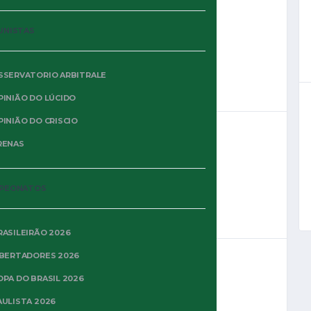
UNISTAS
a de 08/03. Jogo Palmeiras x...
SSERVATORIO ARBITRALE
PINIÃO DO LÚCIDO
PINIÃO DO CRISCIO
RENAS
E
a é trazer ideias e pensar...
PEONATOS
RASILEIRÃO 2026
IBERTADORES 2026
DIVERSOS
OPA DO BRASIL 2026
AULISTA 2026
ncerrou-se um dos grandes torneios de...