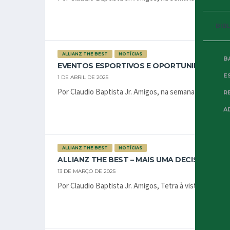
BIB
ALLIANZ THE BEST
NOTÍCIAS
B
EVENTOS ESPORTIVOS E OPORTUNIDADES N
E
1 DE ABRIL DE 2025
Por Claudio Baptista Jr. Amigos, na semana que passo
R
A
ALLIANZ THE BEST
NOTÍCIAS
ALLIANZ THE BEST – MAIS UMA DECISÃO
13 DE MARÇO DE 2025
Por Claudio Baptista Jr. Amigos, Tetra à vista! Nosso Pal