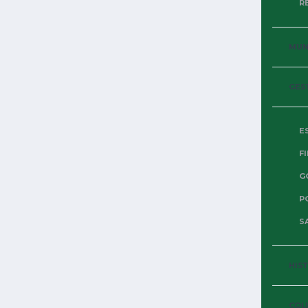
R
LIBERTADORES 2026
NOTÍCIAS
21 DE MAIO DE 2026
MUND
PALMEIRAS JOGA MAL,
PERDE DO CERRO E SE
GES
COMPLICA
Mais uma vez o Palmeiras jogou mal. Só que desta
E
vez a bola não entrou. Em pleno Nubank Parque (ou
F
Allianz Parque) o time...
G
P
SA
HIS
COL