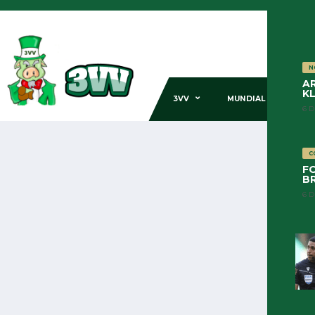
N
A
KL
3VV
MUNDIAL 1951
6 D
C
FO
BR
LIBERTADORES 2026
NOTÍCIAS
6 D
OSSERVATORIO ARBITRALE