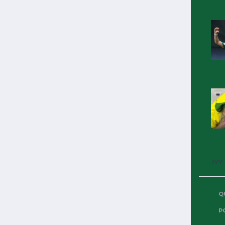
30 DE MAIO DE 2026
PALMEIRAS 4×1 JUNIOR
BARRANQUILLA:
ARBITRAGEM DE CRISTIAN
GARAY
Crédito: Cesar Greco/Palmeiras/by Canon Por Oiti
Cipriani PALMEIRAS 4×1 JUNIOR BARRANQUILLA
COMPETIÇÃO TAÇA LIBERTADORES 2026 – R6
RODADA – FASE DE GRUPOS Árbitro Árbitro...
3VV
Q
1363
344
P