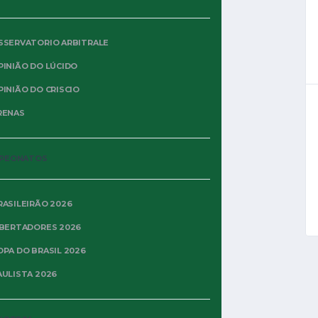
PALMEIRAS COMPETIÇÃO TAÇA LIBERTADORES
2026 – FASE DE GRUPOS 4ª RODADA...
SSERVATORIO ARBITRALE
PINIÃO DO LÚCIDO
435
442
PINIÃO DO CRISCIO
RENAS
JOGOS
LIBERTADORES 2026
NOTÍCIAS
30 DE ABRIL DE 2026
PEONATOS
CERRO PORTEÑO 1×1
PALMEIRAS:
RASILEIRÃO 2026
LIBERTADORES 2026 R03
IBERTADORES 2026
O Palmeiras abriu o placar mas permitiu o empate em
OPA DO BRASIL 2026
Assuncion e caiu para a vice-liderança do Grupo F
AULISTA 2026
após a terceira rodada da...