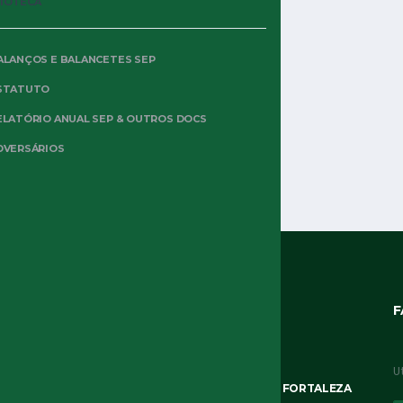
LIOTECA
166
51
1
ALANÇOS E BALANCETES SEP
STATUTO
ELATÓRIO ANUAL SEP & OUTROS DOCS
DVERSÁRIOS
ÚLTIMOS POSTS
F
U
NOTÍCIAS
OSSERVATORIO ARBITRALE
ARBITRAGEM DE RAFAEL RODRIGO KLEIN FORTALEZA
3×2 PALMEIRAS