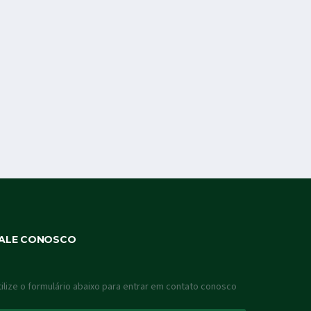
ALE CONOSCO
tilize o formulário abaixo para entrar em contato conosco