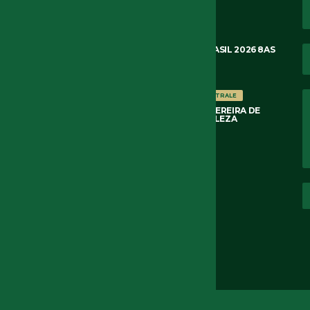
6 DE AGOSTO DE 2026
COPA DO BRASIL 2026
NOTÍCIAS
FORTALEZA 3×2 PALMEIRAS COPA DO BRASIL 2026 8AS
DE FINAL 2O JOGO
6 DE AGOSTO DE 2026
NOTÍCIAS
OSSERVATORIO ARBITRALE
ARBITRAGEM DE RODRIGO PEREIRA DE
LIMA PALMEIRAS 3×0 FORTALEZA
3 DE AGOSTO DE 2026