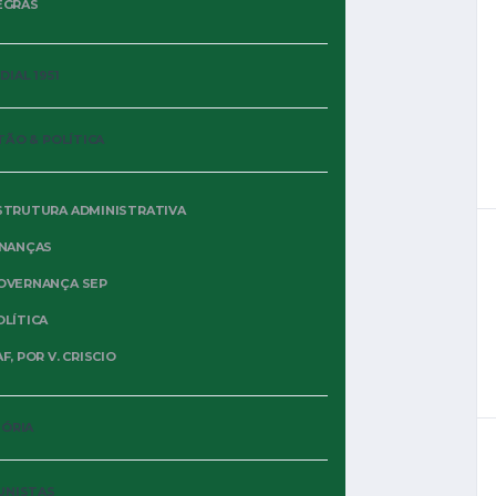
EGRAS
LIBERTADORES 2026
NOTÍCIAS
OSSERVATORIO ARBITRALE
IAL 1951
TÃO & POLÍTICA
STRUTURA ADMINISTRATIVA
INANÇAS
OVERNANÇA SEP
OLÍTICA
6 DE MAIO DE 2026
F, POR V. CRISCIO
ARBITRAGEM DE DARIO
HERRERA EM SCR 0X2 SEP
TÓRIA
Crédito imagem: Cesar Greco/Palmeiras/by Canon
Por Oiti Cipriani SPORTING CRISTAL 0 X 2
UNISTAS