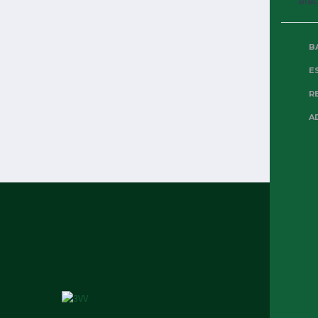
BIB
434
388
1
B
E
R
1
2
A