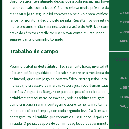
claro, o atacante é atingido depois que a bola passa, não havendo o
menor contato com a bola. O árbitro estava muito próximo do lance,
OSSE
mandou o jogo seguir, e foi convocado pelo VAR para verificar o
lance no monitor e decidiu pelo pênalti. Ressaltamos que estava
OPIN
muito próximo e não seria necessária a ação do VAR. Mas como é
OPIN
praxe dos árbitros brasileiros usar o VAR como muleta, nada
surpreendente o caminho tomado
AREN
Trabalho de campo
CAMPE
Péssimo trabalho deste árbitro. Tecnicamente fraco, inverte faltas,
não tem critério igualitário, não sabe interpretar a mecânica do jogo
BRAS
de futebol, que é um jogo de contato físico. Neste quesito, ora
marcava, ora deixava de marcar. Falou e justificou demais suas
LIBE
decisões. A regra dos 8 segundos para a reposição de bola do goleiro,
COPA
definitivamente foi mero cosmético, pois os árbitros em geral,
demoram para iniciar a contagem e aparentemente não tem a
PAUL
mínima noção de tempo, pois cada segundo leva 2 a 3 em sua
contagem, tal a lentidão que contam os 5 segundos, depois de
iniciada. O pênalti, depois de confirmado, levou quatro minutos até a
BIBLIO