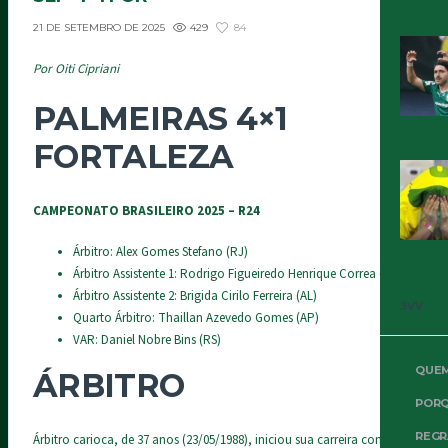
429
84
21 DE SETEMBRO DE 2025
Por Oiti Cipriani
PALMEIRAS 4×1
FORTALEZA
CAMPEONATO BRASILEIRO 2025 – R24
Árbitro: Alex Gomes Stefano (RJ)
Árbitro Assistente 1: Rodrigo Figueiredo Henrique Correa (RJ)
Árbitro Assistente 2: Brigida Cirilo Ferreira (AL)
3VV
Quarto Árbitro: Thaillan Azevedo Gomes (AP)
VAR: Daniel Nobre Bins (RS)
QUE
ÁRBITRO
PORQ
REGR
Árbitro carioca, de 37 anos (23/05/1988), iniciou sua carreira como