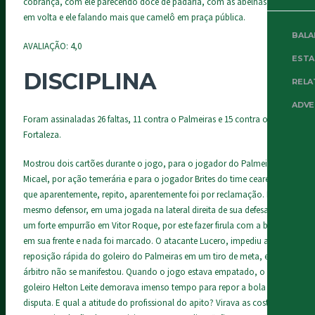
cobrança, com ele parecendo doce de padaria, com as abelhas todas
em volta e ele falando mais que camelô em praça pública.
BALA
AVALIAÇÃO: 4,0
EST
DISCIPLINA
RELA
ADVE
Foram assinaladas 26 faltas, 11 contra o Palmeiras e 15 contra o
Fortaleza.
Mostrou dois cartões durante o jogo, para o jogador do Palmeiras
Micael, por ação temerária e para o jogador Brites do time cearense,
que aparentemente, repito, aparentemente foi por reclamação. Este
mesmo defensor, em uma jogada na lateral direita de sua defesa, deu
um forte empurrão em Vitor Roque, por este fazer firula com a bola
em sua frente e nada foi marcado. O atacante Lucero, impediu a
reposição rápida do goleiro do Palmeiras em um tiro de meta, e o
árbitro não se manifestou. Quando o jogo estava empatado, o
goleiro Helton Leite demorava imenso tempo para repor a bola em
disputa. E qual a atitude do profissional do apito? Virava as costas,