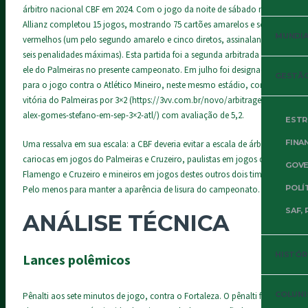
árbitro nacional CBF em 2024. Com o jogo da noite de sábado no
Allianz completou 15 jogos, mostrando 75 cartões amarelos e seis
MUNDIAL
vermelhos (um pelo segundo amarelo e cinco diretos, assinalando
seis penalidades máximas). Esta partida foi a segunda arbitrada por
ele do Palmeiras no presente campeonato. Em julho foi designado
GESTÃO
para o jogo contra o Atlético Mineiro, neste mesmo estádio, com
vitória do Palmeiras por 3×2 (
https://3vv.com.br/novo/arbitragem-de-
alex-gomes-stefano-em-sep-3×2-atl/
) com avaliação de 5,2.
ESTR
FINA
Uma ressalva em sua escala: a CBF deveria evitar a escala de árbitros
cariocas em jogos do Palmeiras e Cruzeiro, paulistas em jogos do
GOVE
Flamengo e Cruzeiro e mineiros em jogos destes outros dois times.
POLÍ
Pelo menos para manter a aparência de lisura do campeonato.
SAF, 
ANÁLISE TÉCNICA
HISTÓR
Lances polêmicos
COLUNI
Pênalti aos sete minutos de jogo, contra o Fortaleza. O pênalti foi