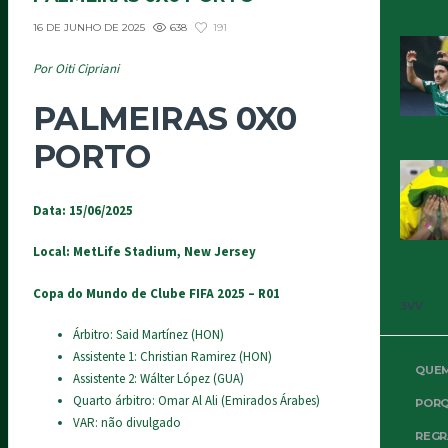
638
191
16 DE JUNHO DE 2025
Por Oiti Cipriani
PALMEIRAS 0X0
PORTO
Data: 15/06/2025
Local: MetLife Stadium, New Jersey
Copa do Mundo de Clube FIFA 2025 – R01
3VV
Árbitro: Said Martínez (HON)
Assistente 1: Christian Ramirez (HON)
QUE
Assistente 2: Wálter López (GUA)
Quarto árbitro: Omar Al Ali (Emirados Árabes)
PORQ
VAR: não divulgado
REGR