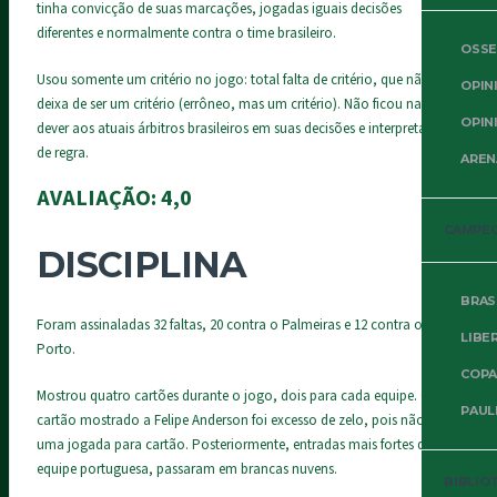
tinha convicção de suas marcações, jogadas iguais decisões
diferentes e normalmente contra o time brasileiro.
OSSE
Usou somente um critério no jogo: total falta de critério, que não
OPIN
deixa de ser um critério (errôneo, mas um critério). Não ficou nada a
OPIN
dever aos atuais árbitros brasileiros em suas decisões e interpretações
de regra.
AREN
AVALIAÇÃO:
4,0
CAMPE
DISCIPLINA
BRAS
Foram assinaladas 32 faltas, 20 contra o Palmeiras e 12 contra o
LIBE
Porto.
COPA
Mostrou quatro cartões durante o jogo, dois para cada equipe. O
PAUL
cartão mostrado a Felipe Anderson foi excesso de zelo, pois não foi
uma jogada para cartão. Posteriormente, entradas mais fortes da
equipe portuguesa, passaram em brancas nuvens.
BIBLIO