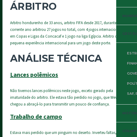
ÁRBITRO
MUNDIAL
Arbitro hondurenho de 33 anos, arbitro FIFA desde 2017, durante o
corrente ano arbitrou 27 jogos no total, com 4 jogos internacionais
GESTÃO
em Copas e Ligas da Concacaf e 1 jogo na liga Egípcia. Arbitro com
pequena experiência internacional para um jogo deste porte.
ESTR
ANÁLISE TÉCNICA
FINA
Lances polêmicos
GOVE
POLÍ
Não tivemos lances polêmicos neste jogo, exceto gerado pela
SAF, 
imaturidade do arbitro. Ele estava tão perdido no jogo, que Weverton
chegou a abraçá-lo para transmitir um pouco de confiança.
HISTÓR
Trabalho de campo
COLUNI
Estava mais perdido que um pinguim no deserto. Inverteu faltas, não