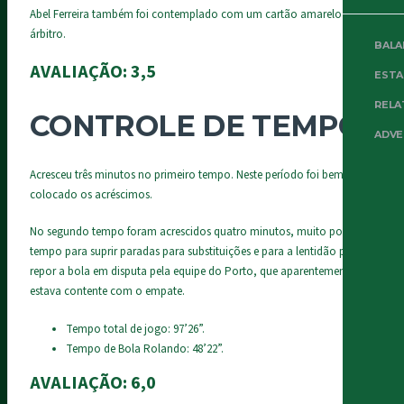
Abel Ferreira também foi contemplado com um cartão amarelo pelo
árbitro.
BALA
AVALIAÇÃO:
3,5
EST
RELA
CONTROLE DE TEMPO
ADVE
Acresceu três minutos no primeiro tempo. Neste período foi bem
colocado os acréscimos.
No segundo tempo foram acrescidos quatro minutos, muito pouco
tempo para suprir paradas para substituições e para a lentidão para
repor a bola em disputa pela equipe do Porto, que aparentemente
estava contente com o empate.
Tempo total de jogo: 97’26”.
Tempo de Bola Rolando: 48’22”.
AVALIAÇÃO: 6,0