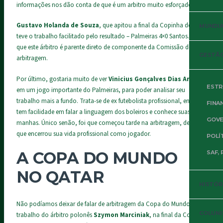
informações nos dão conta de que é um arbitro muito esforçado.
Gustavo Holanda de Souza
, que apitou a final da Copinha de 2022,
MUNDIAL
teve o trabalho facilitado pelo resultado –
Palmeiras 4×0 Santos
. Notas
que este árbitro é parente direto de componente da Comissão de
GESTÃO
arbitragem.
Por último, gostaria muito de ver
Vinicius
Gonçalves Dias Araujo
ESTR
em um jogo importante do Palmeiras, para poder analisar seu
trabalho mais a fundo. Trata-se de ex futebolista profissional, então
FINA
tem facilidade em falar a linguagem dos boleiros e conhece suas
GOVE
manhas. Único senão, foi que começou tarde na arbitragem, depois
que encerrou sua vida profissional como jogador.
POLÍ
A COPA DO MUNDO
SAF, 
NO QATAR
HISTÓR
Não podíamos deixar de falar de arbitragem da Copa do Mundo. O
COLUNI
trabalho do árbitro polonês
Szymon Marciniak
, na final da Copa