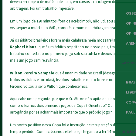
deveria ser objeto de matéria de aula, em cursos e reciclagem de
arbitragem. Foi um trabalho impecável.
OSSE
Em um jogo de 120 minutos (fora os acréscimos), não utilizou uma
OPIN
vez sequer a muleta do VAR, como é comum na arbitragem brasileira.
OPIN
Já os árbitros brasileiros foram meia calabresa meia mozzarella.
AREN
Raphael Klaus
, que é um árbitro respeitado no nosso pais, teve um
trabalho contestado no primeiro jogo sob sua tutela e depois apitou
mais um jogo sem relevância.
CAMPE
Wilton Pereira Sampaio
que é unanimidade no Brasil (desagrada a
todos os clubes e torcidas), fez dois trabalhos muito bons e no
BRAS
terceiro voltou a ser o Wilton que conhecemos.
LIBE
Aqui cabe uma pergunta: por que o Sr. Wilton não apita aqui no Brasil
COPA
como o fez nos dois primeiros jogos da Copa? Orientado? Ou
arrogância por se achar mais importante que o próprio jogo?
PAUL
Um ponto positivo nesta Copa foi a instrução de recuperação de
tempo perdido. Com acréscimos elásticos, chegando a ter 14 minutos
BIBLIO