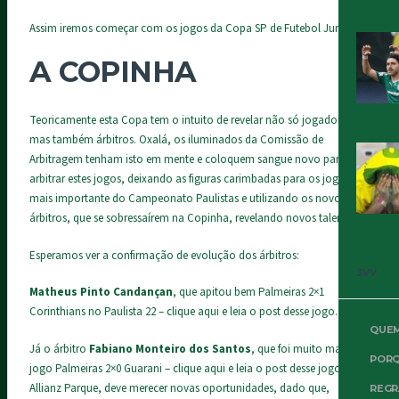
Assim iremos começar com os jogos da Copa SP de Futebol Junior.
A COPINHA
Teoricamente esta Copa tem o intuito de revelar não só jogadores,
mas também árbitros. Oxalá, os iluminados da Comissão de
Arbitragem tenham isto em mente e coloquem sangue novo para
arbitrar estes jogos, deixando as figuras carimbadas para os jogos
mais importante do Campeonato Paulistas e utilizando os novos
árbitros, que se sobressaírem na Copinha, revelando novos talentos.
Esperamos ver a confirmação de evolução dos árbitros:
3VV
Matheus Pinto Candançan
, que apitou bem
Palmeiras 2×1
Corinthians no Paulista 22 – clique aqui e leia o post desse jogo
.
QUE
Já o árbitro
Fabiano Monteiro dos Santos
, que foi muito mal no
PORQ
jogo
Palmeiras 2×0 Guarani – clique aqui e leia o post desse jogo
, no
Allianz Parque, deve merecer novas oportunidades, dado que,
REGR