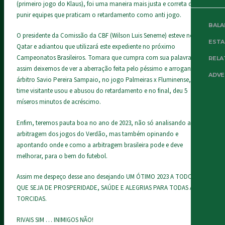
(primeiro jogo do Klaus), foi uma maneira mais justa e correta de se
punir equipes que praticam o retardamento como anti jogo.
BALA
O presidente da Comissão da CBF (Wilson Luis Seneme) esteve no
EST
Qatar e adiantou que utilizará este expediente no próximo
Campeonatos Brasileiros. Tomara que cumpra com sua palavra e
RELA
assim deixemos de ver a aberração feita pelo péssimo e arrogante
ADVE
árbitro Savio Pereira Sampaio, no jogo Palmeiras x Fluminense, que o
time visitante usou e abusou do retardamento e no final, deu 5
míseros minutos de acréscimo.
Enfim, teremos pauta boa no ano de 2023, não só analisando a
arbitragem dos jogos do Verdão, mas também opinando e
apontando onde e como a arbitragem brasileira pode e deve
melhorar, para o bem do futebol.
Assim me despeço desse ano desejando UM ÓTIMO 2023 A TODOS,
QUE SEJA DE PROSPERIDADE, SAÚDE E ALEGRIAS PARA TODAS AS
TORCIDAS.
RIVAIS SIM … INIMIGOS NÃO!