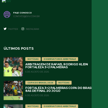
FALE CONOSCO
CONTATO@3VV.COM.BR
TWITTER
INSTAGRAM
ÚLTIMOS POSTS
NOTÍCIAS
OSSERVATORIO ARBITRALE
ARBITRAGEM DE RAFAEL RODRIGO KLEIN
FORTALEZA 3×2 PALMEIRAS
6 DE AGOSTO DE 2026
COPA DO BRASIL 2026
NOTÍCIAS
FORTALEZA 3×2 PALMEIRAS COPA DO BRASIL 2026
8AS DE FINAL 2O JOGO
6 DE AGOSTO DE 2026
NOTÍCIAS
OSSERVATORIO ARBITRALE