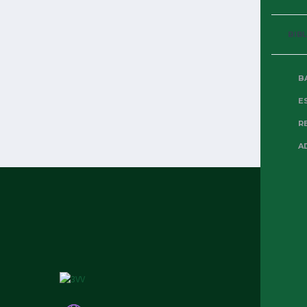
BIB
B
E
R
A