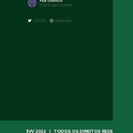
FALE CONOSCO
CONTATO@3VV.COM.BR
TWITTER
INSTAGRAM
3VV 2022 | TODOS OS DIREITOS RESERVADOS.