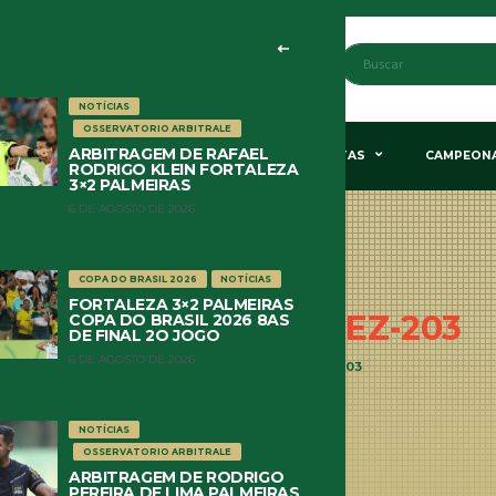
NOTÍCIAS
OSSERVATORIO ARBITRALE
ARBITRAGEM DE RAFAEL
STÃO & POLÍTICA
HISTÓRIA
COLUNISTAS
CAMPEON
RODRIGO KLEIN FORTALEZA
3×2 PALMEIRAS
6 DE AGOSTO DE 2026
COPA DO BRASIL 2026
NOTÍCIAS
FORTALEZA 3×2 PALMEIRAS
BALANCETE SEP
DEZ-203
COPA DO BRASIL 2026 8AS
DE FINAL 2O JOGO
6 DE AGOSTO DE 2026
HOME
BALANCETE SEP DEZ-203
NOTÍCIAS
OSSERVATORIO ARBITRALE
ARBITRAGEM DE RODRIGO
PEREIRA DE LIMA PALMEIRAS