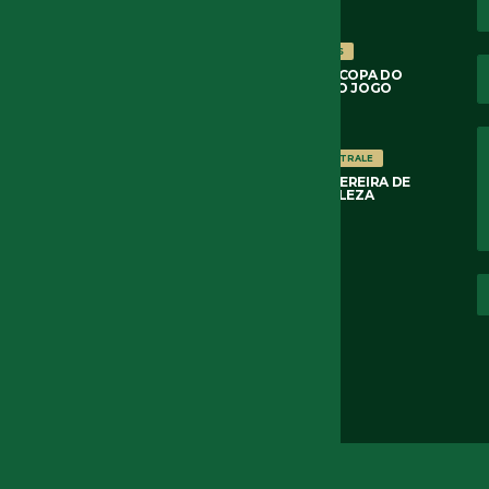
6 DE AGOSTO DE 2026
COPA DO BRASIL 2026
NOTÍCIAS
FORTALEZA 3×2 PALMEIRAS COPA DO
BRASIL 2026 8AS DE FINAL 2O JOGO
6 DE AGOSTO DE 2026
NOTÍCIAS
OSSERVATORIO ARBITRALE
ARBITRAGEM DE RODRIGO PEREIRA DE
LIMA PALMEIRAS 3×0 FORTALEZA
3 DE AGOSTO DE 2026