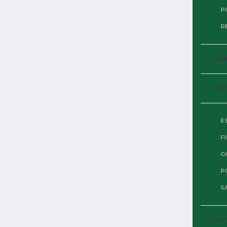
P
R
MUND
GES
E
F
G
P
SA
HIS