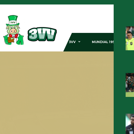
3VV
MUNDIAL 1951
GE