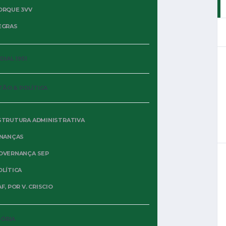
ORQUE 3VV
EGRAS
IAL 1951
TÃO & POLÍTICA
STRUTURA ADMINISTRATIVA
INANÇAS
OVERNANÇA SEP
OLÍTICA
F, POR V. CRISCIO
TÓRIA