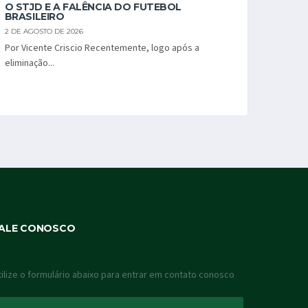
O STJD E A FALÊNCIA DO FUTEBOL
BRASILEIRO
2 DE AGOSTO DE 2026
Por Vicente Criscio Recentemente, logo após a
eliminação...
ALE CONOSCO
tilize o formulário abaixo para entrar em contato conosco