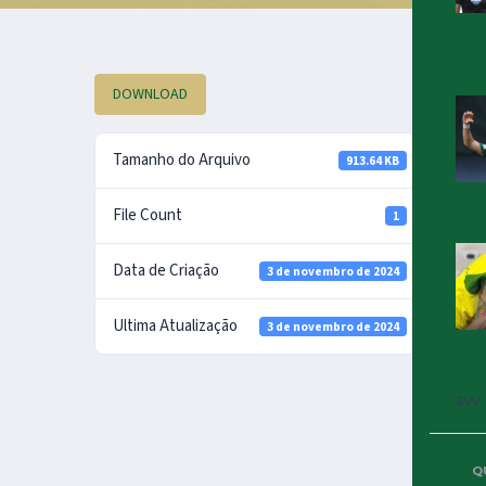
B
DOWNLOAD
2
Tamanho do Arquivo
913.64 KB
File Count
1
Data de Criação
3 de novembro de 2024
Ultima Atualização
3 de novembro de 2024
3VV
Q