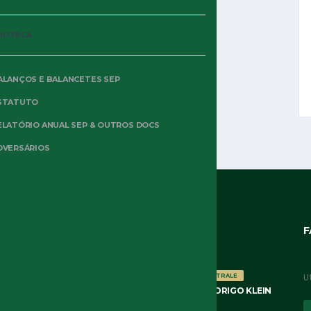
LIOTECA
ALANÇOS E BALANCETES SEP
STATUTO
ELATÓRIO ANUAL SEP & OUTROS DOCS
DVERSÁRIOS
ÚLTIMOS POSTS
F
U
NOTÍCIAS
OSSERVATORIO ARBITRALE
ARBITRAGEM DE RAFAEL RODRIGO KLEIN
FORTALEZA 3×2 PALMEIRAS