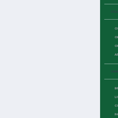
COL
O
O
O
A
CAM
B
L
C
P