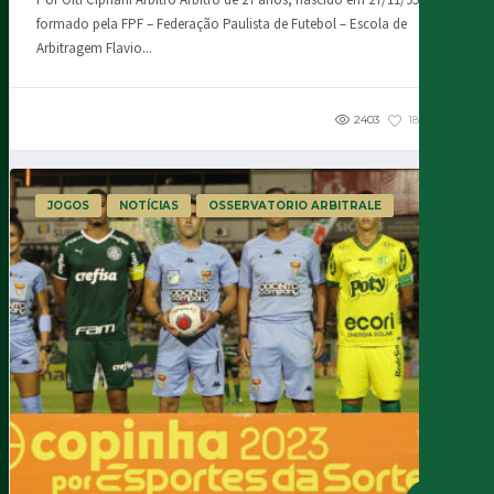
Por Oiti Cipriani Árbitro Árbitro de 27 anos, nascido em 27/11/95,
formado pela FPF – Federação Paulista de Futebol – Escola de
Arbitragem Flavio...
2403
182
3
JOGOS
NOTÍCIAS
OSSERVATORIO ARBITRALE