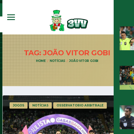
TAG: JOÃO VITOR
GOBI
HOME
NOTÍCIAS
JOÃO VITOR GOBI
JOGOS
NOTÍCIAS
OSSERVATORIO ARBITRALE