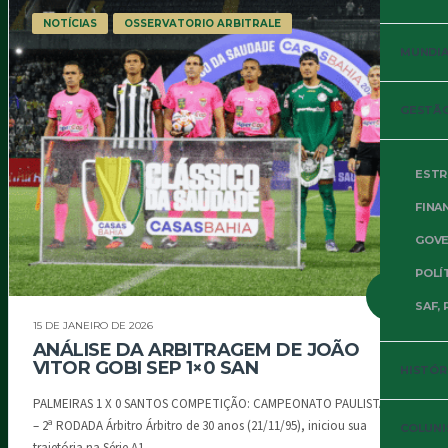
NOTÍCIAS
OSSERVATORIO ARBITRALE
MUNDIAL
GESTÃO
ESTR
FINA
GOVE
POLÍ
SAF, 
15 DE JANEIRO DE 2026
ANÁLISE DA ARBITRAGEM DE JOÃO
VITOR GOBI SEP 1×0 SAN
HISTÓR
PALMEIRAS 1 X 0 SANTOS COMPETIÇÃO: CAMPEONATO PAULISTA 2026
– 2ª RODADA Árbitro Árbitro de 30 anos (21/11/95), iniciou sua
COLUNI