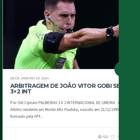
28 DE JANEIRO DE 2024
ARBITRAGEM DE JOÃO VITOR GOBI SEP
3×2 INT
Por Oiti Cipriani PALMEIRAS 3 X 2 INTERNACIONAL DE LIMEIRA Árbitro
Árbitro residente em Monte Alto Paulista, nascido em 21/11/1995,
formado pela FPF...
522
119
1