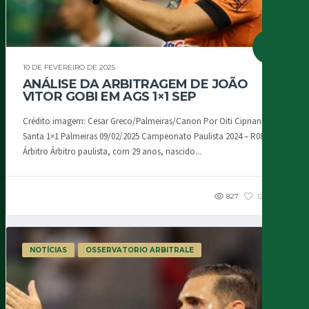
10 DE FEVEREIRO DE 2025
ANÁLISE DA ARBITRAGEM DE JOÃO
VITOR GOBI EM AGS 1×1 SEP
Crédito imagem: Cesar Greco/Palmeiras/Canon Por Oiti Cipriani Água
Santa 1×1 Palmeiras 09/02/2025 Campeonato Paulista 2024 – R08
Árbitro Árbitro paulista, com 29 anos, nascido...
827
125
1
NOTÍCIAS
OSSERVATORIO ARBITRALE