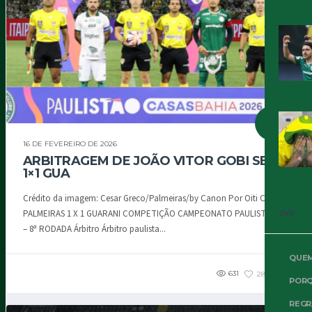
16 DE FEVEREIRO DE 2026
ARBITRAGEM DE JOÃO VITOR GOBI SEP
1×1 GUA
Crédito da imagem: Cesar Greco/Palmeiras/by Canon Por Oiti Cipriani
PALMEIRAS 1 X 1 GUARANI COMPETIÇÃO CAMPEONATO PAULISTA 2026
3VV
– 8ª RODADA Árbitro Árbitro paulista...
QUE
631
287
1
PORQ
REGR