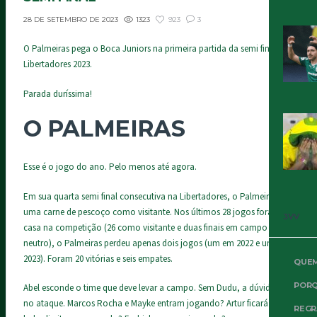
1323
923
3
28 DE SETEMBRO DE 2023
O Palmeiras pega o Boca Juniors na primeira partida da semi final da
Libertadores 2023.
Parada duríssima!
O PALMEIRAS
Esse é o jogo do ano. Pelo menos até agora.
Em sua quarta semi final consecutiva na Libertadores, o Palmeiras é
uma carne de pescoço como visitante. Nos últimos 28 jogos fora de
3VV
casa na competição (26 como visitante e duas finais em campo
neutro), o Palmeiras perdeu apenas dois jogos (um em 2022 e um em
2023). Foram 20 vitórias e seis empates.
QUE
PORQ
Abel esconde o time que deve levar a campo. Sem Dudu, a dúvida fica
no ataque. Marcos Rocha e Mayke entram jogando? Artur ficará do
REGR