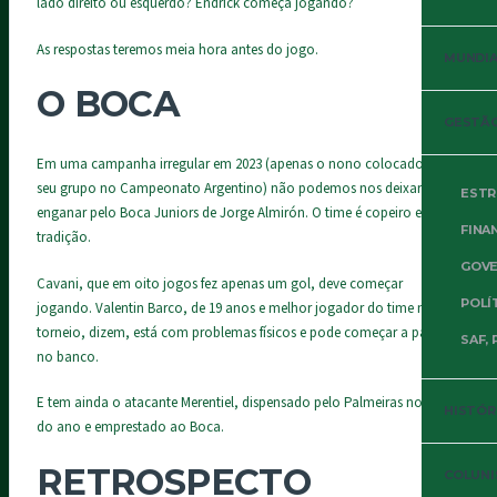
lado direito ou esquerdo? Endrick começa jogando?
As respostas teremos meia hora antes do jogo.
MUNDIAL
O BOCA
GESTÃO
Em uma campanha irregular em 2023 (apenas o nono colocado em
seu grupo no Campeonato Argentino) não podemos nos deixar
ESTR
enganar pelo Boca Juniors de Jorge Almirón. O time é copeiro e tem
FINA
tradição.
GOVE
Cavani, que em oito jogos fez apenas um gol, deve começar
POLÍ
jogando. Valentin Barco, de 19 anos e melhor jogador do time no
torneio, dizem, está com problemas físicos e pode começar a partida
SAF, 
no banco.
E tem ainda o atacante Merentiel, dispensado pelo Palmeiras no início
HISTÓR
do ano e emprestado ao Boca.
RETROSPECTO
COLUNI