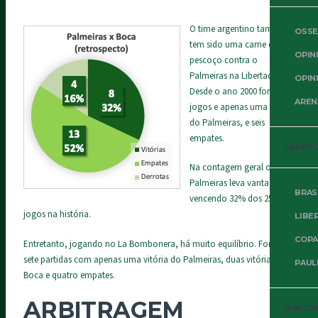
O time argentino também
OSSE
tem sido uma carne de
OPIN
pescoço contra o
Palmeiras na Libertadores.
OPIN
Desde o ano 2000 foram 9
AREN
jogos e apenas uma vitória
do Palmeiras, e seis
empates.
CAMPE
Na contagem geral o
Palmeiras leva vantagem
BRAS
vencendo 32% dos 25
jogos na história.
LIBE
COPA
Entretanto, jogando no La Bombonera, há muito equilíbrio. Foram
sete partidas com apenas uma vitória do Palmeiras, duas vitórias do
PAUL
Boca e quatro empates.
ARBITRAGEM
BIBLIO