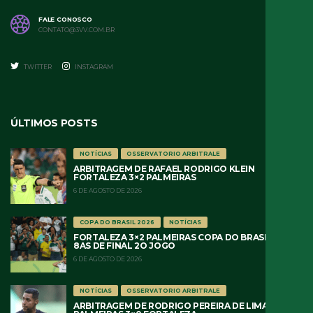
FALE CONOSCO
CONTATO@3VV.COM.BR
TWITTER
INSTAGRAM
ÚLTIMOS POSTS
NOTÍCIAS
OSSERVATORIO ARBITRALE
ARBITRAGEM DE RAFAEL RODRIGO KLEIN
FORTALEZA 3×2 PALMEIRAS
6 DE AGOSTO DE 2026
COPA DO BRASIL 2026
NOTÍCIAS
FORTALEZA 3×2 PALMEIRAS COPA DO BRASIL 2026
8AS DE FINAL 2O JOGO
6 DE AGOSTO DE 2026
NOTÍCIAS
OSSERVATORIO ARBITRALE
ARBITRAGEM DE RODRIGO PEREIRA DE LIMA