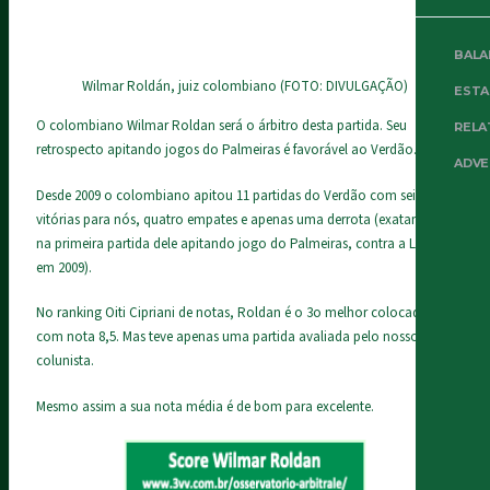
BALA
Wilmar Roldán, juiz colombiano (FOTO: DIVULGAÇÃO)
EST
O colombiano Wilmar Roldan será o árbitro desta partida. Seu
RELA
retrospecto apitando jogos do Palmeiras é favorável ao Verdão.
ADVE
Desde 2009 o colombiano apitou 11 partidas do Verdão com seis
vitórias para nós, quatro empates e apenas uma derrota (exatamente
na primeira partida dele apitando jogo do Palmeiras, contra a LDU
em 2009).
No
ranking Oiti Cipriani de notas
, Roldan é o 3o melhor colocado
com nota 8,5. Mas teve apenas uma partida avaliada pelo nosso
colunista.
Mesmo assim a sua nota média é de bom para excelente.