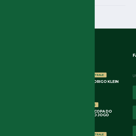
ÚLTIMOS POSTS
F
U
NOTÍCIAS
OSSERVATORIO ARBITRALE
ARBITRAGEM DE RAFAEL RODRIGO KLEIN
FORTALEZA 3×2 PALMEIRAS
6 DE AGOSTO DE 2026
COPA DO BRASIL 2026
NOTÍCIAS
FORTALEZA 3×2 PALMEIRAS COPA DO
BRASIL 2026 8AS DE FINAL 2O JOGO
6 DE AGOSTO DE 2026
NOTÍCIAS
OSSERVATORIO ARBITRALE