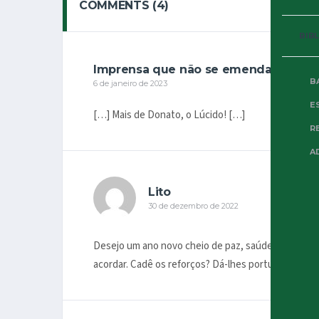
COMMENTS (4)
BIB
Imprensa que não se emenda – 3VV
B
6 de janeiro de 2023
E
[…] Mais de Donato, o Lúcido! […]
R
A
Lito
30 de dezembro de 2022
Desejo um ano novo cheio de paz, saúde e títulos 
acordar. Cadê os reforços? Dá-lhes portuga. Obrig