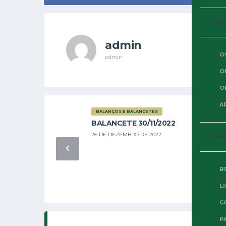
COL
admin
O
admin
O
O
A
BALANÇOS E BALANCETES
BALANCETE 30/11/2022
26 DE DEZEMBRO DE 2022
CAM
B
L
C
P