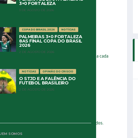
3×0 FORTALEZA
3 DE AGOSTO DE 2026
COPA DO BRASIL 2026
NOTÍCIAS
PALMEIRAS 3×0 FORTALEZA
8AS FINAL COPA DO BRASIL
2026
2 DE AGOSTO DE 2026
o, sem prestar esta singela homenagem a cada uma, a cada
o ou Feminino, seja das nossas categorias de base.
NOTÍCIAS
OPINIÃO DO CRISCIO
O STJD E A FALÊNCIA DO
FUTEBOL BRASILEIRO
2 DE AGOSTO DE 2026
ria, na qual vocês já deixaram vossos nomes marcados.
UEM SOMOS
onam algo muito maior e mais precioso, do que as