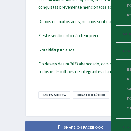
P
conquistas brevemente mencionadas acima.
R
Depois de muitos anos, nós nos sentimos
REPRE
MUND
E este sentimento não tem preço.
Gratidão por 2022.
GES
E o desejo de um 2023 abençoado, com muita saúde
E
todos os 16 milhões de integrantes da nossa Fa
F
G
CARTA ABERTA
DONATO O LÚCIDO
P
SA
HIS
SHARE ON FACEBOOK