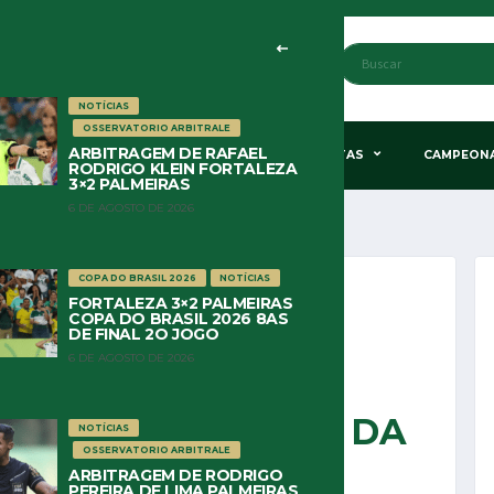
NOTÍCIAS
OSSERVATORIO ARBITRALE
ARBITRAGEM DE RAFAEL
STÃO & POLÍTICA
HISTÓRIA
COLUNISTAS
CAMPEON
RODRIGO KLEIN FORTALEZA
3×2 PALMEIRAS
6 DE AGOSTO DE 2026
COPA DO BRASIL 2026
NOTÍCIAS
FORTALEZA 3×2 PALMEIRAS
COPA DO BRASIL 2026 8AS
DE FINAL 2O JOGO
6 DE AGOSTO DE 2026
S JOGADORES E
ISSÕES TÉCNICAS DA
NOTÍCIAS
OSSERVATORIO ARBITRALE
ARBITRAGEM DE RODRIGO
PEREIRA DE LIMA PALMEIRAS