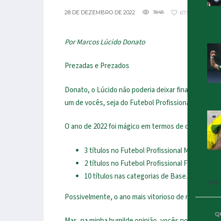
28 DE DEZEMBRO DE 2022
1848
673
4
Por Marcos Lúcido Donato
Prezadas e Prezados
Donato, o Lúcido não poderia deixar finalizar o an
um de vocês, seja do Futebol Profissional Masculin
O ano de 2022 foi mágico em termos de conquistas.
3 títulos no Futebol Profissional Masculino;
2 títulos no Futebol Profissional Feminino;
10 títulos nas categorias de Base.
3VV
Possivelmente, o ano mais vitorioso de nossa histó
Q
Mas, na minha humilde opinião, vocês nos proporci