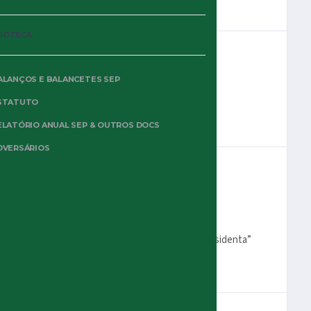
LIOTECA
ALANÇOS E BALANCETES SEP
STATUTO
ELATÓRIO ANUAL SEP & OUTROS DOCS
DVERSÁRIOS
a todos. Mas está na hora do presuntinho e da “presidenta”
ado Paulo Nobre.