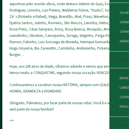
esportivas pelo mundo afora, onde destaco Ademir da Guia, Evair,
Rodrigues, Liminha, Luis Pereira, Waldemar Fiúme, “Dudus”, Gomez,
OSSE
Zé´s (Roberto e Rafael), Veiga, Brandão, Abel, Prass, Weverton,
OPIN
Djalma Santos, Julinho, Romeiro, São Marcos, Leivinha, Heitor, Jair
Rosa Pinto, César Sampaio, Rony, Rosa Branca, Mosquito, Mortari,
OPIN
Leandrinho, Ubiratan, Carioquinha, Sorage, Serginho, Pinga-Fogo,
AREN
Ramon, Fabinho, Luiz Gonzaga de Almeida, Henrique Guimarães,
Hugo Hoyama, Bia Zaneratto, Camilinha, Andressinha, Poliana, Ary
Borges…
CAMPE
Hoje, aos 109 anos de idade, olhamos adiante e vemos que ainda
temos muito a CONQUISTAR, seguindo nossa vocação VENCEDORA.
BRAS
Continuaremos a construir nossa HISTÓRIA, sempre com LEALDADE,
LIBE
HONRA, GRANDEZA e DIGNIDADE.
COPA
Obrigado, Palmeiras, por fazer parte de nossas vidas. Você é e sempre
PAUL
será parte da nossa família!!!
***
BIBLIO