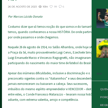
1054
99
6
26 DE AGOSTO DE 2023
Por Marcos Lúcido Donato
Costumo dizer que só temos noção do que somos e do tamanho que
temos, quando conhecemos a nossa HISTÓRIA. De onde partimos,
por onde passamos e onde chegamos.
Naquele 26 de agosto de 1914, no Salão Alhambra, onde hoje situa-se
a Praça da Sé, muito provavelmente Luigi Cervo, Ezechiele Simone,
Luigi Emanuele Marzo e Vincenzo Ragognetti, não imaginaram estar
participando do nascimento do maior time de futebol do Brasil.
Apesar das inúmeras dificuldades, inclusive a discriminação e o
3VV
preconceito vigentes contra os “italianinhos” e seus descendentes,
jamais esmoreceram ou baixaram a cabeça. Seus sucessores,
imbuídos do mesmo espírito empreendedor e VENCEDOR – destaco,
QUE
entre estes, o Conde Francesco Matarazzo – levaram nossa história
PORQ
adiante, com extrema valentia, arrojo e competência.
REGR