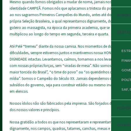
Mesmo quando fomos obrigados a mudar de nome, jamais nossa
identidade CAMPEÃ. Fomos nós que aplacamos a tristeza do povo,
ao nos sagrarmos Primeiros Campeões do Mundo, antes até do que a
MUNDIAL
própria Seleção Brasileira, a qual representamos dignamente, do
goleiro ao massagista, na época da primeira academia, que se
GESTÃO
multiplicou ao longo do tempo em segunda, terceira e quarta.
Até Pelé “tremeu” diante da nossa camisa. Nos momentos de dor e
ESTR
dificuldades, sempre estivemos juntos e mantivemos nossa HONRA e
DIGNIDADE intactas. Levantamos, caímos, tornamos a nos levantar,
FINA
com nossas próprias forças, sem “viradas de mesa”. Não somos “a
GOVE
maior torcida do Brasil”, “o time do povo” ou “os queridinhos da
mídia”. Somos o Campeão do Século XX. Jamais dependemos de
POLÍ
subsídios do governo, seja para construir estádio ou mesmo investir
SAF, 
em elencos.
Nossos ídolos não são fabricados pela imprensa. São forjados dentro
HISTÓR
dos nossos valores e princípios.
Nossa gratidão a todos os que nos representaram e representam
COLUNI
dignamente, nos campos, quadras, tatames, canchas, mesas e praças