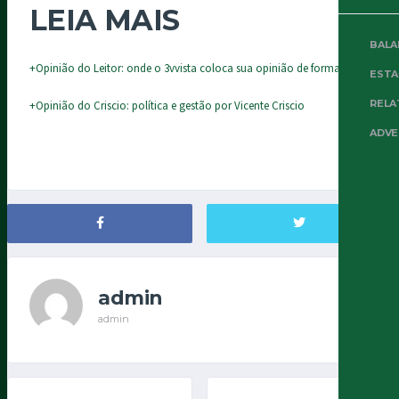
LEIA MAIS
BALA
+Opinião do Leitor: onde o 3vvista coloca sua opinião de forma livre
EST
RELA
+Opinião do Criscio: política e gestão por Vicente Criscio
ADVE
admin
admin