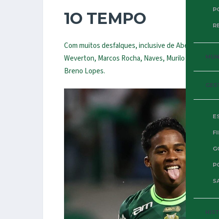
P
1O TEMPO
R
Com muitos desfalques, inclusive de Abel Ferreira
Weverton, Marcos Rocha, Naves, Murilo e Piquerez; 
MUND
Breno Lopes.
GES
E
F
G
P
SA
HIS