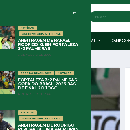
NOTÍCIAS
OSSERVATORIO ARBITRALE
ARBITRAGEM DE RAFAEL
STÃO & POLÍTICA
HISTÓRIA
COLUNISTAS
CAMPEON
RODRIGO KLEIN FORTALEZA
3×2 PALMEIRAS
6 DE AGOSTO DE 2026
COPA DO BRASIL 2026
NOTÍCIAS
FORTALEZA 3×2 PALMEIRAS
COPA DO BRASIL 2026 8AS
DE FINAL 2O JOGO
6 DE AGOSTO DE 2026
NOTÍCIAS
OSSERVATORIO ARBITRALE
ARBITRAGEM DE RODRIGO
PEREIRA DE LIMA PALMEIRAS