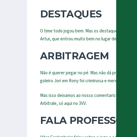
DESTAQUES
O time todo jogou bem. Mas os destaques foram End
Artur, que entrou muito bem no lugar de Rony.
ARBITRAGEM
Não é querer pegar no pé. Mas não dá pra esse Wilt
goleiro Jori em Rony foi criminosa e merecia expuls
Mas isso deixamos ao
nosso comentarista e ex árbit
Arbitrale
, só aqui no 3VV.
FALA PROFESSOR