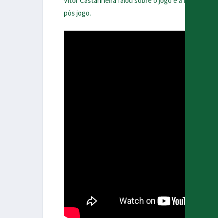
Vitor Castanheira falou sobre o jogo
e a formação 4 
pós jogo.