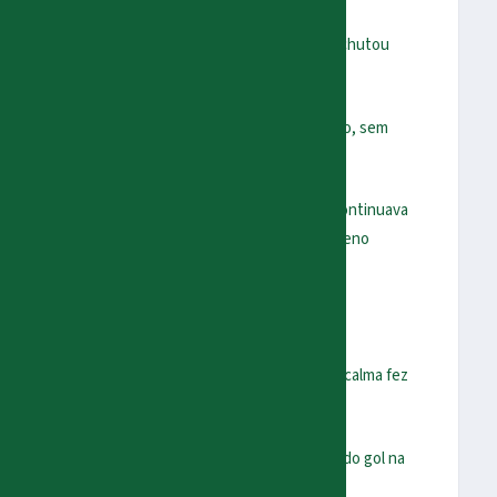
viu Breno Lopes que entrou livre na cara do gol. E chutou
s na final da Libertadores de 21. Mas segue o jogo, sem
anco começou as mudanças. Mesmo assim o Verdão continuava
eita cruzou e Jhon Jhon, que entrou no lugar de Breno
boa defesa de Weverton.
co López, que substituiu Endrick. O argentino com calma fez
aílson que tocou para Flaco López fazer seu segundo gol na
. Palmeiras 4×0 América.