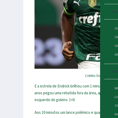
COL
O
O
O
A
CAM
Crédito Divulgação SE
E a estrela de Endrick brilhou com 1 minuto de jog
B
anos pegou uma rebatida fora da área, após falta b
L
esquerdo do goleiro. 1×0.
C
Aos 10 minutos um lance polêmico e quase trágico.
P