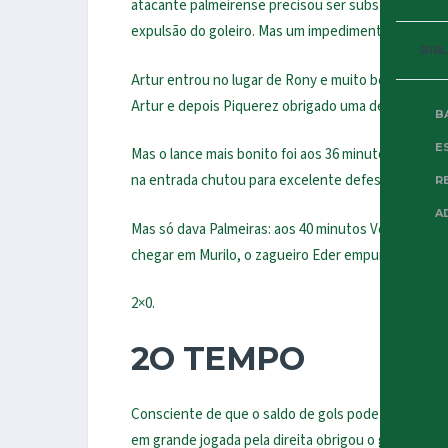
atacante palmeirense precisou ser substituído e co
expulsão do goleiro. Mas um impedimento bem mand
BIB
Artur entrou no lugar de Rony e muito bem! O Palm
Artur e depois Piquerez obrigado uma defesa do gol
B
E
Mas o lance mais bonito foi aos 36 minutos. Veiga d
na entrada chutou para excelente defesa de Jori.
R
A
Mas só dava Palmeiras: aos 40 minutos Veiga bateu 
chegar em Murilo, o zagueiro Eder empurrou contra 
2×0.
2O TEMPO
Consciente de que o saldo de gols pode decidir o 
em grande jogada pela direita obrigou o goleiro do