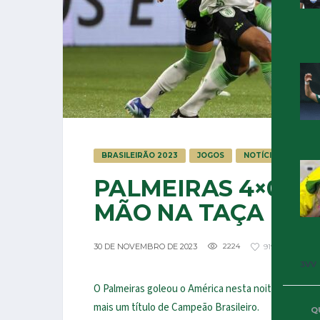
BRASILEIRÃO 2023
JOGOS
NOTÍCIAS
PALMEIRAS 4×0 A
MÃO NA TAÇA
30 DE NOVEMBRO DE 2023
2224
919
5
3VV
O Palmeiras goleou o América nesta noite de quarta
mais um título de Campeão Brasileiro.
Q