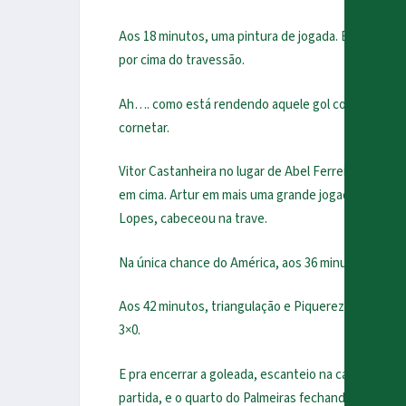
Aos 18 minutos, uma pintura de jogada. Endrick ser
por cima do travessão.
Ah…. como está rendendo aquele gol contra o Santo
cornetar.
Vitor Castanheira no lugar de Abel Ferreira no b
em cima. Artur em mais uma grande jogada pela dir
Lopes, cabeceou na trave.
Na única chance do América, aos 36 minutos, uma 
Aos 42 minutos, triangulação e Piquerez serviu Fla
3×0.
E pra encerrar a goleada, escanteio na cabeça de J
partida, e o quarto do Palmeiras fechando a goleada