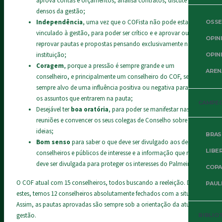
aprova contas e orçamentos, analisa contratos, discute temas
densos da gestão;
Independência
, uma vez que o COFista não pode estar
OSSE
vinculado à gestão, para poder ser crítico e e aprovar ou
OPIN
reprovar pautas e propostas pensando exclusivamente na
instituição;
OPIN
Coragem
, porque a pressão é sempre grande e um
AREN
conselheiro, e principalmente um conselheiro do COF, será
sempre alvo de uma influência positiva ou negativa para todos
os assuntos que entrarem na pauta;
CAMPE
Desejável ter
boa oratória
, para poder se manifestar nas
reuniões e convencer os seus colegas de Conselho sobre suas
ideias;
BRAS
Bom senso
para saber o que deve ser divulgado aos demais
LIBE
conselheiros e públicos de interesse e a informação que não
deve ser divulgada para proteger os interesses do Palmeiras.
COPA
O COF atual com 15 conselheiros, todos buscando a reeleição. Dentre
PAUL
estes, temos 12 conselheiros absolutamente fechados com a situação.
Assim, as pautas aprovadas são sempre sob a orientação da atual
gestão.
BIBLIO