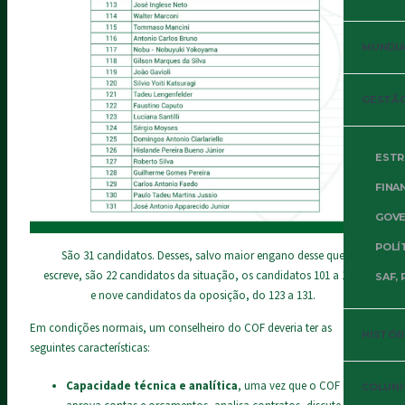
MUNDIAL
GESTÃO
ESTR
FINA
GOVE
POLÍ
São 31 candidatos. Desses, salvo maior engano desse que
escreve, são 22 candidatos da situação, os candidatos 101 a 122,
SAF, 
e nove candidatos da oposição, do 123 a 131.
Em condições normais, um conselheiro do COF deveria ter as
HISTÓR
seguintes características:
Capacidade técnica e analítica
, uma vez que o COF
COLUNI