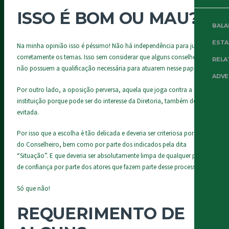
ISSO É BOM OU MAU?
BALA
EST
Na minha opinião isso é péssimo! Não há independência para julgar
corretamente os temas. Isso sem considerar que alguns conselheiros
RELA
não possuem a qualificação necessária para atuarem nesse papel.
ADVE
Por outro lado, a oposição perversa, aquela que joga contra a
instituição porque pode ser do interesse da Diretoria, também deve ser
evitada.
Por isso que a escolha é tão delicada e deveria ser criteriosa por parte
do Conselheiro, bem como por parte dos indicados pela dita
“Situação”. E que deveria ser absolutamente limpa de qualquer perda
de confiança por parte dos atores que fazem parte desse processo!
Só que não!
REQUERIMENTO DE