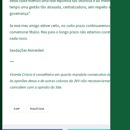
desse clube tivemos uma fase esportiva tão vitoriosa e ao mesmo
tempo uma gestão tão atrasada, centralizadora, sem respeito à
governança”.
Se esse meu amigo estiver certo, no curto prazo continuaremos a
comemorar títulos. Mas para o longo prazo não estamos construindo
nada novo.
Saudações Alviverdes!
***
Vicente Criscio é conselheiro em quarto mandato consecutivo da SEP.
As opiniões dessa e de outras colunas do 3VV não necessariamente
coincidem com a opinião do Site.
COF
POLÍTICA