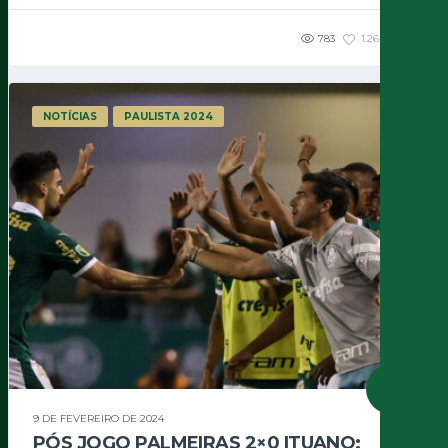
783
1.26K
3
NOTÍCIAS
PAULISTA 2024
9 DE FEVEREIRO DE 2024
PÓS JOGO PALMEIRAS 2×0 ITUANO: