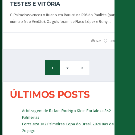
TESTES E VITÓRIA
O Palmeiras venceu o Ituano em Barueri na R06 do Paulista (partida
número 5 do Verdão). Os gols foram de Flaco López e Rony....
507
1.19K
2
1
2
ÚLTIMOS POSTS
Arbitragem de Rafael Rodrigo Klein Fortaleza 3×2
Palmeiras
Fortaleza 3×2 Palmeiras Copa do Brasil 2026 8as de final
2o jogo