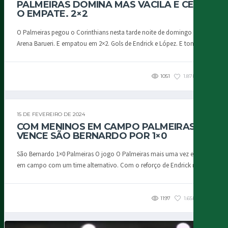
PALMEIRAS DOMINA MAS VACILA E CEDE
O EMPATE. 2×2
O Palmeiras pegou o Corinthians nesta tarde noite de domingo na
Arena Barueri. E empatou em 2×2. Gols de Endrick e López. E tomou...
1051
1.87K
2
15 DE FEVEREIRO DE 2024
COM MENINOS EM CAMPO PALMEIRAS
VENCE SÃO BERNARDO POR 1×0
São Bernardo 1×0 Palmeiras O jogo O Palmeiras mais uma vez entrou
em campo com um time alternativo. Com o reforço de Endrick no...
1197
1.65K
4