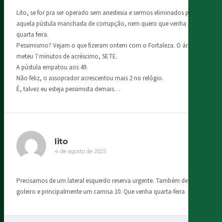
Lito, se for pra ser operado sem anestesia e sermos eliminados por
aquela pústula manchada de corrupção, nem quero que venha a
quarta feira.
Pessimismo? Vejam o que fizeram ontem com o Fortaleza. O árbitro
meteu 7 minutos de acréscimo, SETE.
A pústula empatou aos 49.
Não feliz, o assoprador acrescentou mais 2 no relógio.
É, talvez eu esteja pessimista demais…
lito
4 de agosto de 2025
Precisamos de um lateral esquerdo reserva urgente. Também de um
goleiro e principalmente um camisa 10. Que venha quarta-feira