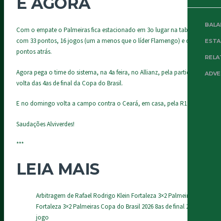
E AGORA
BALA
Com o empate o Palmeiras fica estacionado em 3o lugar na tabela,
com 33 pontos, 16 jogos (um a menos que o líder Flamengo) e quatro
EST
pontos atrás.
RELA
Agora pega o time do sistema, na 4a feira, no Allianz, pela partida de
ADVE
volta das 4as de final da Copa do Brasil.
E no domingo volta a campo contra o Ceará, em casa, pela R19.
Saudações Alviverdes!
***
LEIA MAIS
Arbitragem de Rafael Rodrigo Klein Fortaleza 3×2 Palmeiras
Fortaleza 3×2 Palmeiras Copa do Brasil 2026 8as de final 2o
jogo