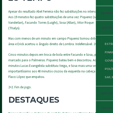
Apesar do resultado Abel Ferreira não fez substituições no intervalo.
MUNDIAL
Aos 19 minutos fez quatro substituições de uma vez: Piquerez (saiu
Vanderlan), Facundo Torres (Luighi), Sosa (Allan), Vitor Roque
(Thalys).
GESTÃO
Mas com menos de um minuto em campo Piquerez tomou drible na
área e Erick acertou o ângulo direito de Lombra. Indefensável. 2×0.
ESTR
FINA
Cinco minutos depois em troca de bola entre Facundo e Sosa, pênalti
marcado para o Palmeiras. Piquerez bateu bem e descontou. Aos 35
GOVE
minutos Lucas Evangelista substituiu Veiga, e Sosa mais uma vez
POLÍ
importantíssimo aos 40 minutos cruzou da esquerda na cabeça de
Flaco López que empatou.
SAF, 
2×2. Fim de jogo.
HISTÓR
DESTAQUES
COLUNI