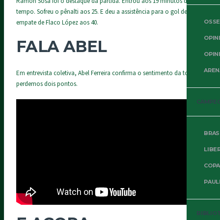
Ramon Sosa foi o destaque da partida. Entrou aos 19 minutos do 2o
tempo. Sofreu o pênalti aos 25. E deu a assistência para o gol de
empate de Flaco López aos 40.
OSSE
OPIN
FALA ABEL
OPIN
AREN
Em entrevista coletiva, Abel Ferreira confirma o sentimento da torcida:
perdemos dois pontos.
CAMPE
BRAS
LIBE
COPA
PAUL
BIBLIO