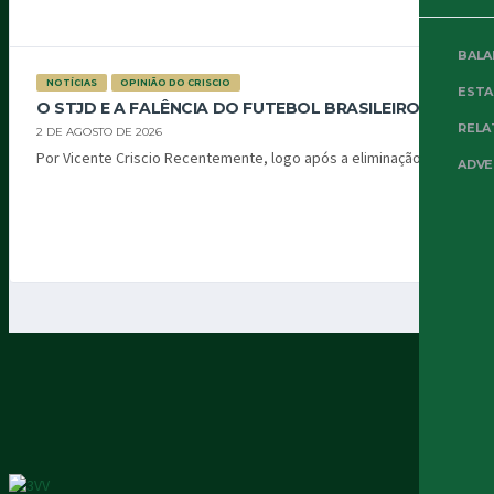
BALA
NOTÍCIAS
OPINIÃO DO CRISCIO
EST
O STJD E A FALÊNCIA DO FUTEBOL BRASILEIRO
RELA
2 DE AGOSTO DE 2026
Por Vicente Criscio Recentemente, logo após a eliminação...
ADVE