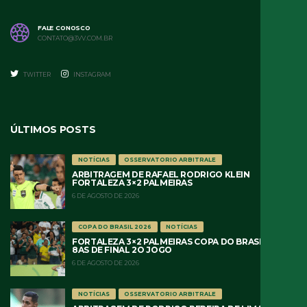
FALE CONOSCO
CONTATO@3VV.COM.BR
TWITTER
INSTAGRAM
ÚLTIMOS POSTS
NOTÍCIAS
OSSERVATORIO ARBITRALE
ARBITRAGEM DE RAFAEL RODRIGO KLEIN
FORTALEZA 3×2 PALMEIRAS
6 DE AGOSTO DE 2026
COPA DO BRASIL 2026
NOTÍCIAS
FORTALEZA 3×2 PALMEIRAS COPA DO BRASIL 2026
8AS DE FINAL 2O JOGO
6 DE AGOSTO DE 2026
NOTÍCIAS
OSSERVATORIO ARBITRALE