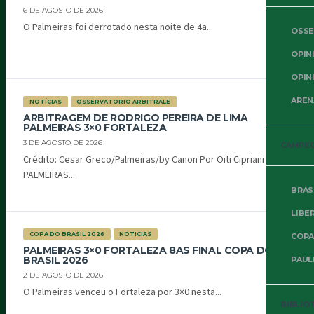
6 DE AGOSTO DE 2026
O Palmeiras foi derrotado nesta noite de 4a...
OSSE
OPIN
OPIN
AREN
NOTÍCIAS
OSSERVATORIO ARBITRALE
ARBITRAGEM DE RODRIGO PEREIRA DE LIMA
PALMEIRAS 3×0 FORTALEZA
3 DE AGOSTO DE 2026
CAMPE
Crédito: Cesar Greco/Palmeiras/by Canon Por Oiti Cipriani
PALMEIRAS...
BRAS
LIBE
COPA DO BRASIL 2026
NOTÍCIAS
COPA
PALMEIRAS 3×0 FORTALEZA 8AS FINAL COPA DO
BRASIL 2026
PAUL
2 DE AGOSTO DE 2026
O Palmeiras venceu o Fortaleza por 3×0 nesta...
BIBLIO