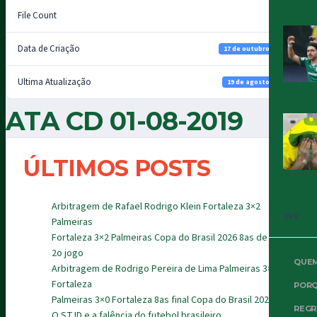
File Count
1
Data de Criação
17 de outubro de 2021
Ultima Atualização
19 de agosto de 2022
ATA CD 01-08-2019
ÚLTIMOS POSTS
Arbitragem de Rafael Rodrigo Klein Fortaleza 3×2
3VV
Palmeiras
Fortaleza 3×2 Palmeiras Copa do Brasil 2026 8as de final
2o jogo
QUE
Arbitragem de Rodrigo Pereira de Lima Palmeiras 3×0
Fortaleza
PORQ
Palmeiras 3×0 Fortaleza 8as final Copa do Brasil 2026
REGR
O STJD e a falência do futebol brasileiro