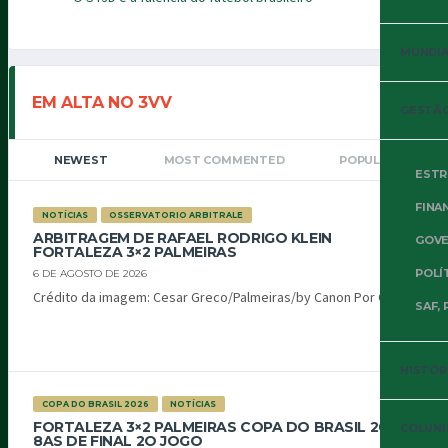
MUNDIAL
EM ALTA NO 3VV
GESTÃO
NEWEST
MOST COMMENTED
POPULAR
ESTR
FINA
NOTÍCIAS
OSSERVATORIO ARBITRALE
ARBITRAGEM DE RAFAEL RODRIGO KLEIN
GOVE
FORTALEZA 3×2 PALMEIRAS
POLÍ
6 DE AGOSTO DE 2026
Crédito da imagem: Cesar Greco/Palmeiras/by Canon Por Oiti...
SAF, 
HISTÓR
COPA DO BRASIL 2026
NOTÍCIAS
FORTALEZA 3×2 PALMEIRAS COPA DO BRASIL 2026
COLUNI
8AS DE FINAL 2O JOGO