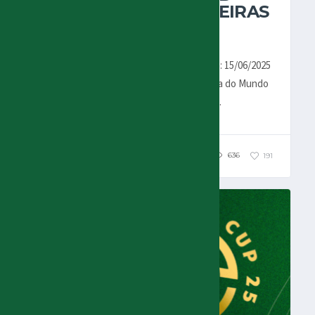
MARTÍNEZ EM PALMEIRAS
0X0 PORTO
Por Oiti Cipriani Palmeiras 0x0 Porto Data: 15/06/2025
Local: MetLife Stadium, New Jersey Copa do Mundo
de Clube FIFA 2025 – R01 Árbitro Arbitro...
636
191
MUNDIAL FIFA 2025
NOTÍCIAS
OPINIÃO DO CRISCIO