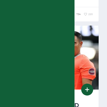
734
220
MUNDIAL FIFA 2025
NOTÍCIAS
OSSERVATORIO ARBITRALE
16 DE JUNHO DE 2025
ARBITRAGEM DE SAID