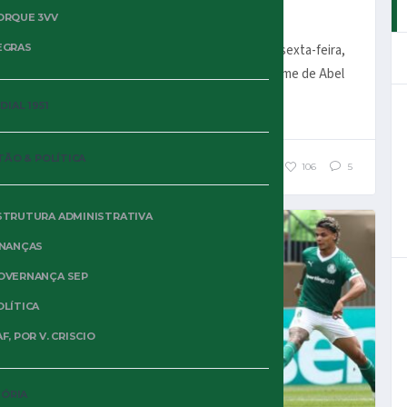
MUNDIAL
ORQUE 3VV
Depressivo. Assim foi o final da noite de sexta-feira,
EGRAS
início do sábado, para o Palmeirense. O time de Abel
Ferreira jogou mal no primeiro...
IAL 1951
TÃO & POLÍTICA
920
106
5
STRUTURA ADMINISTRATIVA
MUNDIAL FIFA 2025
NOTÍCIAS
INANÇAS
OVERNANÇA SEP
OLÍTICA
F, POR V. CRISCIO
TÓRIA