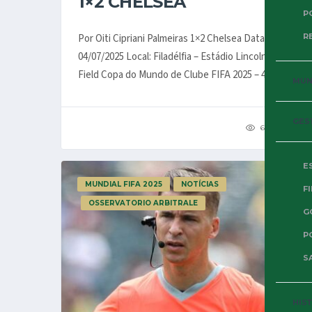
1×2 CHELSEA
P
Por Oiti Cipriani Palmeiras 1×2 Chelsea Data:
R
04/07/2025 Local: Filadélfia – Estádio Lincoln Financial
Field Copa do Mundo de Clube FIFA 2025 – 4as...
MUND
GES
668
180
E
MUNDIAL FIFA 2025
NOTÍCIAS
F
OSSERVATORIO ARBITRALE
G
P
SA
HIS