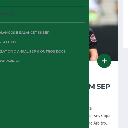
OSSERVATORIO ARBITRALE
LIOTECA
ALANÇOS E BALANCETES SEP
STATUTO
ELATÓRIO ANUAL SEP & OUTROS DOCS
DVERSÁRIOS
20 DE JUNHO DE 2025
ARBITRAGEM DE
ANTHONY TAYLOR EM SEP
2×0 AAH
Por Oiti Cipriani Palmeiras 2×0 Al-Ahly Data:
19/06/2025 Local: MetLife Stadium, New Jersey Copa
do Mundo de Clube FIFA 2025 – R02 Árbitro Arbitro...