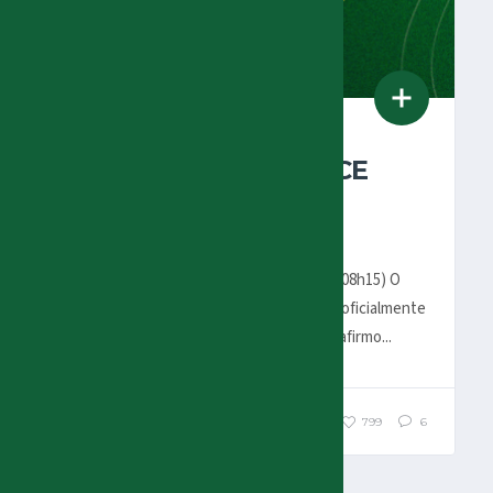
8 DE JUNHO DE 2025
O PALMEIRAS MERECE
FAZER UM ÓTIMO
MUNDIAL
Por Vicente Criscio (atualizado 9/6/2025, 08h15) O
Palmeiras está a uma semana de estrear oficialmente
no Mundial de Clubes FIFA 2025! E como afirmo...
900
799
6