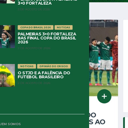
3×0 FORTALEZA
3 DE AGOSTO DE 2026
COPA DO BRASIL 2026
NOTÍCIAS
MUNDIAL FIFA 2025
NOTÍCIAS
PALMEIRAS 3×0 FORTALEZA
8AS FINAL COPA DO BRASIL
2026
2 DE AGOSTO DE 2026
NOTÍCIAS
OPINIÃO DO CRISCIO
O STJD E A FALÊNCIA DO
FUTEBOL BRASILEIRO
2 DE AGOSTO DE 2026
5 DE JULHO DE 2025
PALMEIRAS PERDE DO
CHELSEA E DÁ ADEUS AO
UEM SOMOS