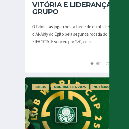
VITÓRIA E LIDERANÇA DO
GRUPO
O Palmeiras jogou nesta tarde de quinta-feira contra
o Al-Ahly do Egito pela segunda rodada do Mundial
FIFA 2025. E venceu por 2×0, com...
664
125
2
JOGOS
MUNDIAL FIFA 2025
NOTÍCIAS