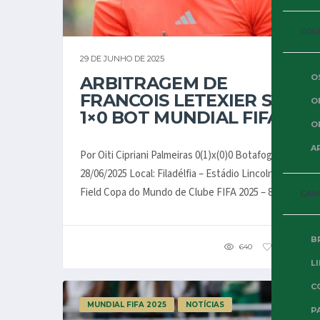
COL
29 DE JUNHO DE 2025
O
ARBITRAGEM DE
FRANCOIS LETEXIER SEP
O
1×0 BOT MUNDIAL FIFA
O
A
Por Oiti Cipriani Palmeiras 0(1)x(0)0 Botafogo Data:
28/06/2025 Local: Filadélfia – Estádio Lincoln Financial
Field Copa do Mundo de Clube FIFA 2025 – 8as...
CAM
B
640
189
1
L
C
MUNDIAL FIFA 2025
NOTÍCIAS
P