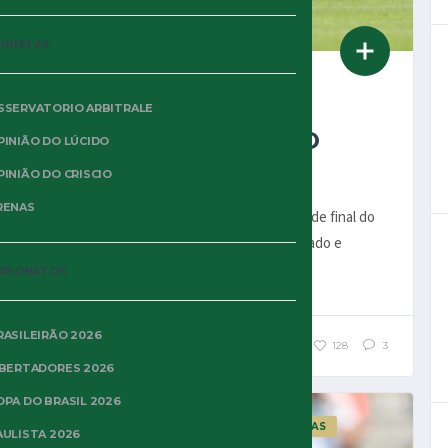
UNISTAS
28 DE JUNHO DE 2025
SSERVATORIO ARBITRALE
PALMEIRAS VENCE
BOTAFOGO EM JOGO
PINIÃO DO LÚCIDO
TENSO E AVANÇA
PINIÃO DO CRISCIO
RENAS
O Palmeiras pegou o Botafogo pelas 8as de final do
Mundial FIFA de 2025 nesta tarde de sábado e
venceu por 1×0, na prorrogação,...
PEONATOS
RASILEIRÃO 2026
821
128
3
IBERTADORES 2026
OPA DO BRASIL 2026
JOGOS
MUNDIAL FIFA 2025
NOTÍCIAS
AULISTA 2026