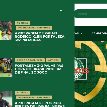
NOTÍCIAS
OSSERVATORIO ARBITRALE
ARBITRAGEM DE RAFAEL
STÃO & POLÍTICA
HISTÓRIA
COLUNISTAS
CAMPEON
RODRIGO KLEIN FORTALEZA
3×2 PALMEIRAS
6 DE AGOSTO DE 2026
COPA DO BRASIL 2026
NOTÍCIAS
FORTALEZA 3×2 PALMEIRAS
MUNDIAL FIFA
2025
COPA DO BRASIL 2026 8AS
DE FINAL 2O JOGO
6 DE AGOSTO DE 2026
HOME
MUNDIAL FIFA 2025
NOTÍCIAS
OSSERVATORIO ARBITRALE
ARBITRAGEM DE RODRIGO
PEREIRA DE LIMA PALMEIRAS